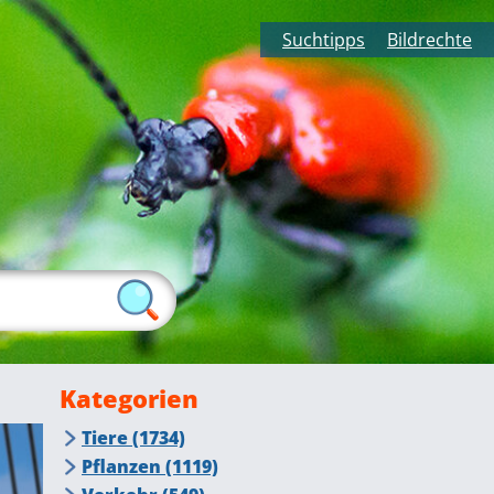
Suchtipps
Bildrechte
Kategorien
Tiere (1734)
Insekten (415)
Pflanzen (1119)
Fliegende Insekten (276)
Tiere auf dem Bauernhof (105)
Blumen, Blüten (384)