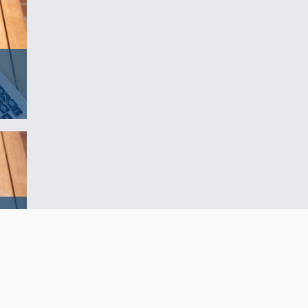
mmungen
iben