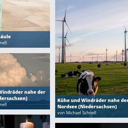
säule
nell
Windräder nahe der
dersachsen)
Kühe und Windräder nahe de
nell
Nordsee (Niedersachsen)
von Michael Schnell