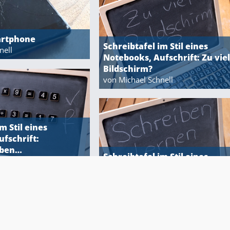
artphone
Schreibtafel im Stil eines
nell
Notebooks, Aufschrift: Zu viel
Bildschirm?
von Michael Schnell
m Stil eines
fschrift:
se Seite / Elterninfos
Impressum
Datenschutzbesti
aben…
Schreibtafel im Stil eines
nell
Notebooks, Aufschrift: Schre
lernen
von Michael Schnell