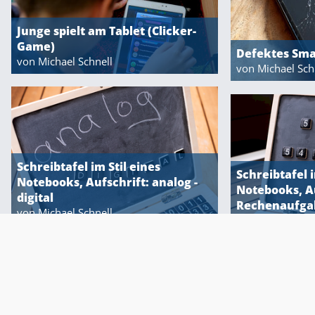
Junge spielt am Tablet (Clicker-
Game)
Defektes Sm
von Michael Schnell
von Michael Sch
Schreibtafel im Stil eines
Schreibtafel i
Notebooks, Aufschrift: analog -
Notebooks, Au
Über die
digital
Rechenaufg
von Michael Schnell
von Michael Sch