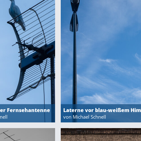
ner Fernsehantenne
Laterne vor blau-weißem Hi
nell
von Michael Schnell