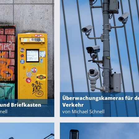
Überwachungskameras für d
und Briefkasten
Verkehr
nell
von Michael Schnell