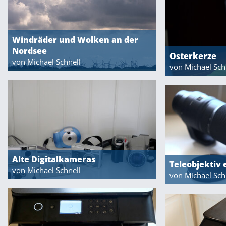
Windräder und Wolken an der
Nordsee
Osterkerze
von Michael Schnell
von Michael Sch
Alte Digitalkameras
Teleobjektiv 
von Michael Schnell
von Michael Sch