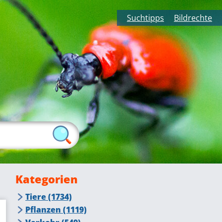
Suchtipps
Bildrechte
Kategorien
Tiere (1734)
Insekten (415)
Pflanzen (1119)
Fliegende Insekten (276)
Tiere auf dem Bauernhof (105)
Blumen, Blüten (384)