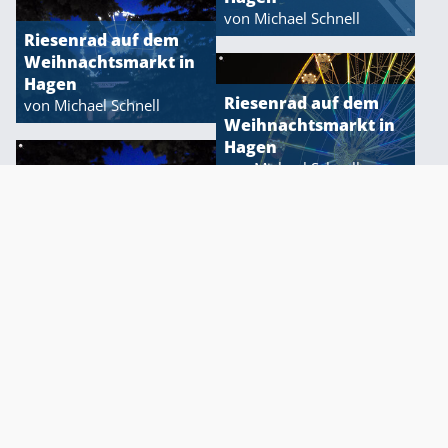
von Michael Schnell
Riesenrad auf dem
Weihnachtsmarkt in
Hagen
Riesenrad auf dem
von Michael Schnell
Über diese Seite / Elterninfos
Impressum
Weihnachtsmarkt in
Datenschutzbestimmungen
Hagen
von Michael Schnell
Riesenrad auf einer
Kirmes
von Michael Schnell
Kirmes: Enten angeln
von Michael Schnell