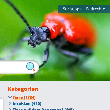
Suchtipps
Bildrechte
Kategorien
Tiere (1734)
Insekten (415)
Fliegende Insekten (276)
Tiere auf dem Bauernhof (105)