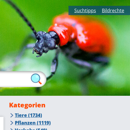
Suchtipps
Bildrechte
Kategorien
Tiere (1734)
Insekten (415)
Pflanzen (1119)
Fliegende Insekten (276)
Tiere auf dem Bauernhof (105)
Blumen, Blüten (384)