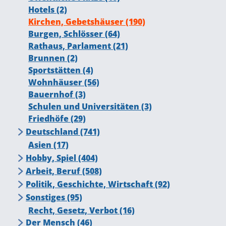
Hotels (2)
Kirchen, Gebetshäuser (190)
Burgen, Schlösser (64)
Rathaus, Parlament (21)
Brunnen (2)
Sportstätten (4)
Wohnhäuser (56)
Bauernhof (3)
Schulen und Universitäten (3)
Friedhöfe (29)
Deutschland (741)
Großstädte (ab 100.000 Einwohner) (412)
Asien (17)
Kleinstädte (unter 100.000 Einwohner)
Hobby, Spiel (404)
(119)
Sport (154)
Arbeit, Beruf (508)
Dörfer (4)
Basketball (3)
Musizieren, Musik machen (43)
Bauwesen (60)
Politik, Geschichte, Wirtschaft (92)
Denksport (0)
Chillen (1)
Büro (31)
Wirtschaft (22)
Sonstiges (95)
Eissport (0)
Kino, Fernsehen (2)
Handwerk (107)
Geld (6)
Geschichte (69)
Lustiges (3)
Recht, Gesetz, Verbot (16)
Fußball (8)
Fotografieren (6)
Industrie, Fabrik (13)
Werbung (13)
Antike (19)
Uhr, Zeit (22)
Politik (63)
Der Mensch (46)