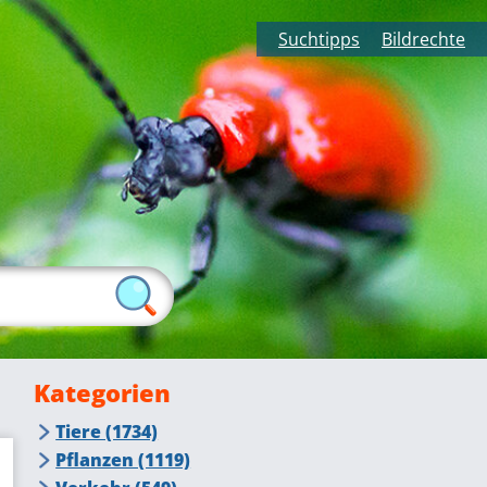
Suchtipps
Bildrechte
Kategorien
Tiere (1734)
Insekten (415)
Pflanzen (1119)
Fliegende Insekten (276)
Tiere auf dem Bauernhof (105)
Blumen, Blüten (384)