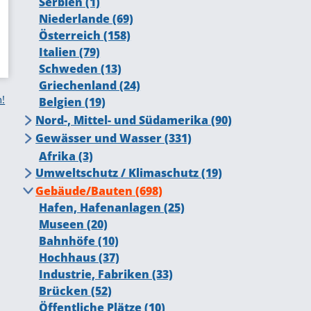
Sonstiges (Landschaften) (26)
Serbien (1)
Fahrrad und Roller (10)
Felder (74)
Niederlande (69)
Zäune, Abgrenzungen (56)
Österreich (158)
Küste, Strand (26)
Italien (79)
Garten, Kleingarten (3)
Schweden (13)
Griechenland (24)
n!
Belgien (19)
Nord-, Mittel- und Südamerika (90)
USA (89)
Gewässer und Wasser (331)
Hafen (18)
Afrika (3)
Wasserfall (24)
Umweltschutz / Klimaschutz (19)
Teich, Tümpel (18)
Baumsterben (12)
Gebäude/Bauten (698)
See (58)
Hafen, Hafenanlagen (25)
Fluss (85)
Museen (20)
Schiffe, Boote (37)
Bahnhöfe (10)
Bach (26)
Hochhaus (37)
Meer (89)
Industrie, Fabriken (33)
Kanal, Gracht (32)
Brücken (52)
Tau und Reif (10)
Öffentliche Plätze (10)