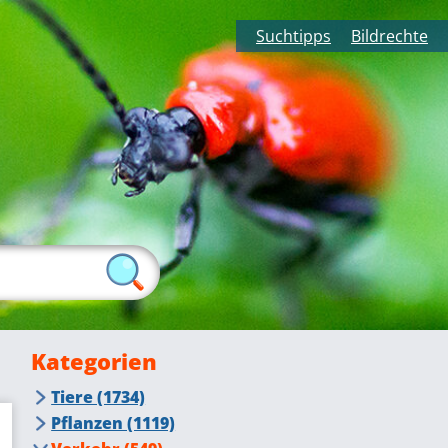
Suchtipps
Bildrechte
Kategorien
Tiere (1734)
Insekten (415)
Pflanzen (1119)
Fliegende Insekten (276)
Tiere auf dem Bauernhof (105)
Blumen, Blüten (384)