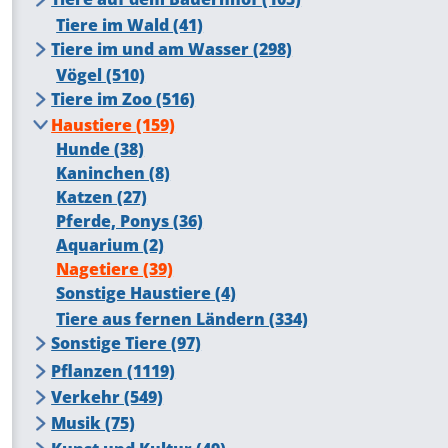
Käfer (50)
Kühe, Rinder (47)
Tiere im Wald (41)
Bienen (41)
Hühner (11)
Tiere im und am Wasser (298)
Schweine (8)
Amphibien (21)
Vögel (510)
Fische (57)
Tiere im Zoo (516)
Enten, Gänse (53)
Affen (49)
Haustiere (159)
Wildkatzen (45)
Hunde (38)
Bären (22)
Kaninchen (8)
Giraffen (17)
Katzen (27)
Elefanten (11)
Pferde, Ponys (36)
Schlangen (12)
Aquarium (2)
Reptilien (22)
Nagetiere (39)
Sonstige Haustiere (4)
Tiere aus fernen Ländern (334)
Sonstige Tiere (97)
Spinnen (45)
Pflanzen (1119)
Weichtiere (Schnecken u.a.) (32)
Blumen, Blüten (384)
Verkehr (549)
Bäume (431)
Autos (80)
Musik (75)
Blätter (139)
Grünpflanzen (44)
Automarken (0)
LKW (16)
Blasinstrumente (19)