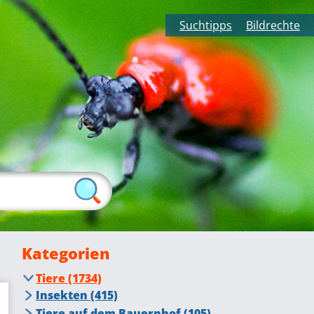
Suchtipps
Bildrechte
Kategorien
Tiere (1734)
Insekten (415)
Fliegende Insekten (276)
Tiere auf dem Bauernhof (105)