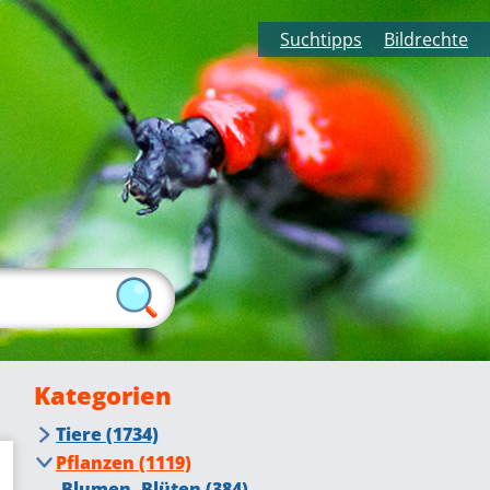
Suchtipps
Bildrechte
Kategorien
Tiere (1734)
Insekten (415)
Pflanzen (1119)
Fliegende Insekten (276)
Tiere auf dem Bauernhof (105)
Blumen, Blüten (384)